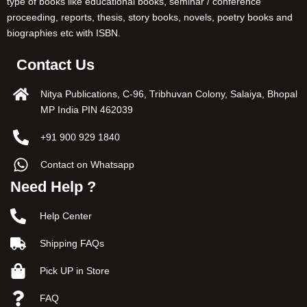
type of books like educational books, seminar / conference
proceeding, reports, thesis, story books, novels, poetry books and
biographies etc with ISBN.
Contact Us
Nitya Publications, C-96, Tribhuvan Colony, Salaiya, Bhopal
MP India PIN 462039
+91 900 929 1840
Contact on Whatsapp
Need Help ?
Help Center
Shipping FAQs
Pick UP in Store
FAQ