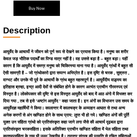
Buy Now
Description
आयुर्वेद के आचार्यो ने जीवन को पूर्ण रूप से देखने का प्रयास किया है। मनुष्‍य का शरीर
केवल जड़ भौतिक पदार्थों का पिण्‍ड मात्र नहीं है। वह उससे बड़ा है – बहुत बड़ा। यहीं
कारण है कि आयुर्वेद में समग्र मनुष्‍य को चिकित्‍स्‍या माना गया है। आयुर्वेद ग्रंथों में बहुत सी
ऐसी सामग्री है – जो ग्रंथोकारो द्वारा सयत्‍न अभिप्रेत है। इस दृष्टि से चरक , सुश्रुत ,
वाग्‍भट और उनके भी पूर्व के आचार्यो के ग्रंथ बहुत महत्‍वपूर्ण है। आयुर्वेदीय वाड़्मय का
इतिहास ब्रम्‍हा, इन्‍द्र आदी देवों से संबंधित होने के कारण अत्‍यंत प्राचीन गौरवस्‍पद एवं
विस्‍तृत है। लोकोपकार की दृष्टि से इस विस्‍तृत आयुर्वेद को बाद में आठ अंगो में विभक्‍त कर
दिया गया , तब से इसे ‘अष्‍टांग आयुर्वेद ‘ कहा जाता है। इन अंगों का विभाजन उस समय के
आयुर्वेदज्ञ महार्षियों ने किया। कालान्‍तर में कालचक्र के अव्‍याहन आघात से तथा अन्‍य
अनेक करणों से अंग खण्डित होने के साथ प्राय: लुप्‍त भी हो गये। खण्डित अंगों की पूर्ति
युक्‍त उन संहिता ग्रंथो को प्रतिसंस्‍कृत कहा जाने लगा जैसे की आचार्य दृढ़बल द्वारा
प्रतिसंस्‍कृत चरकसंहिता। इसके अतिरिक्‍त प्राचीन खण्डित संहिता में भेल संहिता तथा
करश्‍यपसंहिता के नाम भी उल्‍ल्‍ोखनीय है। तदन्‍तर संग्रह की प्रवृत्ति से रचित संहिताओं