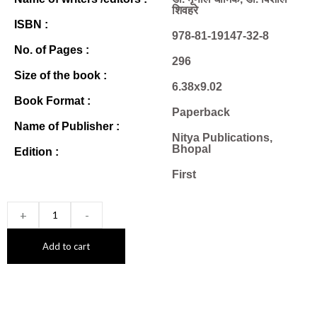
शिवहरे
ISBN :
978-81-19147-32-8
No. of Pages :
296
Size of the book :
6.38x9.02
Book Format :
Paperback
Name of Publisher :
Nitya Publications,
Bhopal
Edition :
First
+
-
Add to cart