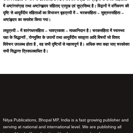
में अष्‍टांगसंग्रह तथा अष्‍टांगहृदय संहिताए प्रमुख एवं सुप्रसिध्‍द है। विद्वानों ने वर्गिकरण की
दृष्टि से आयुर्वेदीय संहिताओं का विभाजन बृहत्रयी में – चरकसंहिता – सुश्रुतसंहिता –
अष्‍टांहृदय का समावेश किया गया।
लघुत्रयी – में शारंगधरसंहिता – भावप्रकाश – माधवनिदान है। चरकसंहिता में स्‍वास्‍थ्‍य
रक्षा के सिद्धान्‍तों , रोगमुक्ति के उपायों तथा आयुर्वेदीय सदवृत्‍त आदि विषयों जो विशद
विवेचन उपलब्‍ध होता है , वह सभी दृष्टियों से महत्‍वपूर्ण है। अधिक क्‍या कहा जाए चरकोक्‍त
सभी सिद्धान्‍त त्रिकालबाधित है।
Nitya Publications, Bhopal MP, India is a fast growing publisher and
serving at national and international level. We are publishing all