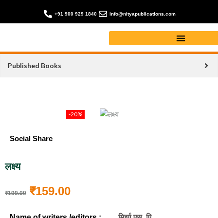
+91 900 929 1840
info@nityapublications.com
Published Books
-20%
Social Share
लक्ष्य
₹
159.00
₹
199.00
Name of writers /editors :
मिर्झा एस. एि.