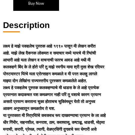
Buy Now
Description
लक्ष्य हे माझे पकहलेच पुस्तक आहे १९९० पासून मी लेखन करीत
आहे. माझे लेख दैकनक लोकमत व समाचार मध्ये यायचे मी त्यािंची
आभारी आहे मला लेखन व वाचनाची फारच आवड आहे मधी मी
कलकहणे बिंद के ले होते परिं तु माझे स्वगीय मामा श्री मुसा शेख ररिायर
पोस्टमास्टर यािंचे मला प्रोत्साहन कमळाले व मी परत कलहू लागले
माझ्या दोन लेखािंना राज्यस्तरीय पुरस्कार कमळालेले आहेत.
लक्ष्य हे पकहलेच पुस्तक कलकहण्याचे मी धाडस के ले आहे प्रत्येक
प्रयत्नात कदाकचत यश कमळणार नाही परिं तु यशाचे कारण प्रयत्न
असतो प्रयत्न करताना चुका होताचच चुकािंमधून येतो तो अनुभव
आकण अनुभवातून कमळतोय ते यश.
या पुस्तकात मी स्त्रियािंचे कवकवध रूप दाखवण्याचा प्रयत्न के ला आहे
धीर गिंभीर, सहनशील, कनराश, ठाम, कवश्वासू, कष्टाळू, धाडसी, मोठ्या
मनाची, करारी, प्रेमळ, त्यागी, वेळप्रसिंगी दुगावचे रूप घेणारी असे