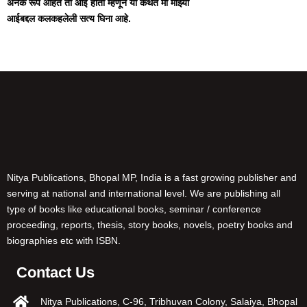
अनेक रूपे आहेत ती आई होती म्हणून या कथेत मी माझ्या
आईबद्दल कलकहलेली सत्य घिना आहे.
Nitya Publications, Bhopal MP, India is a fast growing publisher and
serving at national and international level. We are publishing all
type of books like educational books, seminar / conference
proceeding, reports, thesis, story books, novels, poetry books and
biographies etc with ISBN.
Contact Us
Nitya Publications, C-96, Tribhuvan Colony, Salaiya, Bhopal