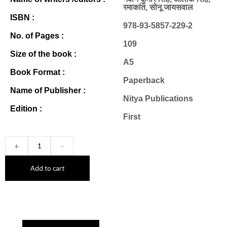
रमाकांत, सोनू जायसवाल
ISBN :
978-93-5857-229-2
No. of Pages :
109
Size of the book :
A5
Book Format :
Paperback
Name of Publisher :
Nitya Publications
Edition :
First
+
-
Add to cart